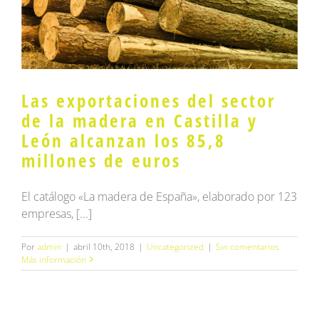
Las exportaciones del sector
de la madera en Castilla y
León alcanzan los 85,8
millones de euros
El catálogo «La madera de España», elaborado por 123
empresas, [...]
Por
admin
|
abril 10th, 2018
|
Uncategorized
|
Sin comentarios
Más información