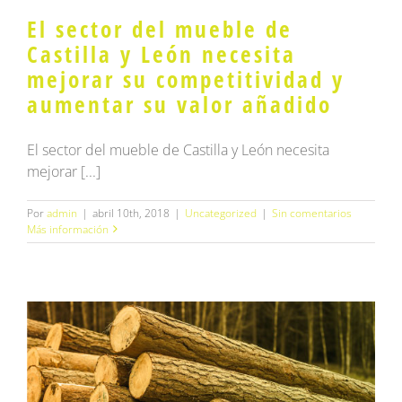
El sector del mueble de
Castilla y León necesita
mejorar su competitividad y
aumentar su valor añadido
El sector del mueble de Castilla y León necesita
mejorar [...]
Por
admin
|
abril 10th, 2018
|
Uncategorized
|
Sin comentarios
Más información